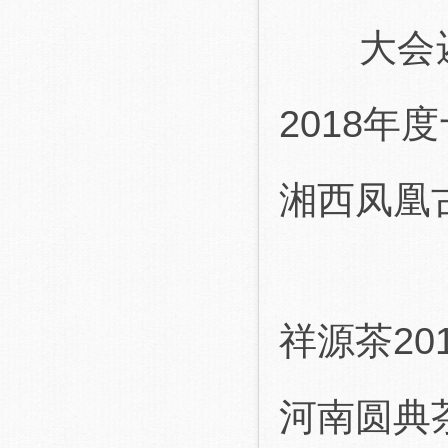
大会还为
2018
湘西凤凰
祥源茶2
河南圆典