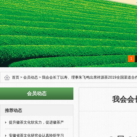
1
首页
>
会员动态
>
我会会长丁以寿、理事朱飞鸣出席祥源茶2019全国渠道合
会员动态
我会会
推荐动态
提升徽茶文化软实力，促进徽茶产
安徽省茶文化研究会认真聆听学习