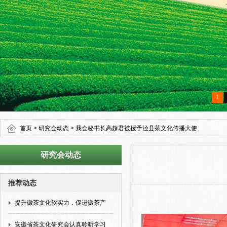
1
首页
>
研究会动态
>
我会秘书长高超君被授予泾县茶文化传播大使
研究会动态
推荐动态
提升徽茶文化软实力，促进徽茶产
安徽省茶文化研究会认真聆听学习